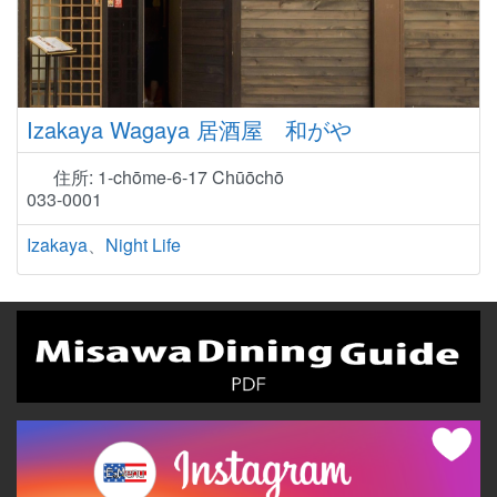
Izakaya Wagaya 居酒屋 和がや
住所:
1-chōme-6-17 Chūōchō
033-0001
Izakaya
、
Night Life