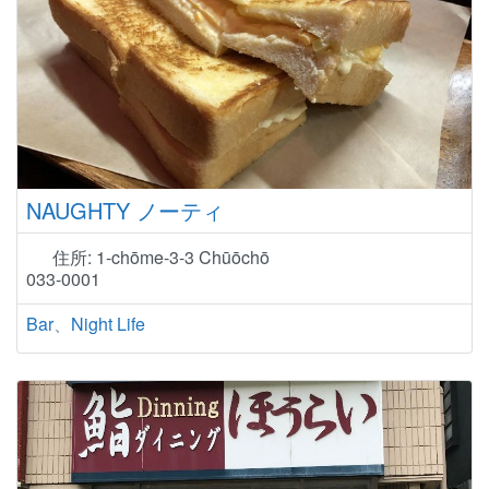
NAUGHTY ノーティ
住所:
1-chōme-3-3 Chūōchō
033-0001
Bar
、
Night Life