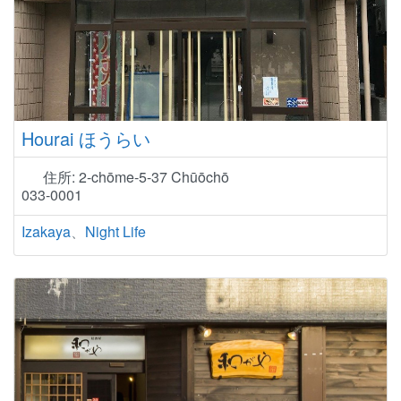
Hourai ほうらい
住所:
2-chōme-5-37 Chūōchō
033-0001
Izakaya
、
Night Life