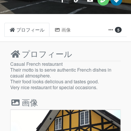
プロフィール
画像
5
プロフィール
Casual French restaurant
Their motto is to serve authentic French dishes in
casual atmosphere.
Their food looks delicious and tastes good.
Very nice restaurant for special occasions.
画像