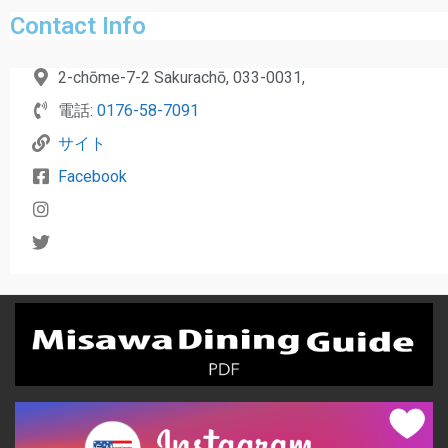
Contact Info
2-chōme-7-2 Sakurachō, 033-0031,
電話:
0176-58-7091
サイト
Facebook